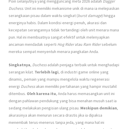
Poin selanjutnya yang mengguncang meta 2026 adalah
Dagger
Duchess
. Unit ini memiliki mekanisme unik di mana ia melepaskan
serangkaian pisau dalam waktu singkat (
burst damage
) hingga
energinya habis. Dalam kondisi energi penuh, akurasi dan
kecepatan serangannya tidak tertandingi oleh unit menara mana
pun. Hal ini membuatnya sangat efektif untuk melenyapkan
ancaman mendadak seperti
Hog Rider
atau
Ram Rider
sebelum
mereka sempat menyentuh menara pangkalan Anda.
Singkatnya
,
Duchess
adalah penjaga terbaik untuk menghadapi
serangan kilat.
Terlebih lagi
, di industri game online yang
dinamis, pemain yang mampu mengelola waktu regenerasi
energi
Duchess
akan memiliki pertahanan yang hampir mustahil
ditembus.
Oleh karena itu
, Anda harus memasangkan unit ini
dengan pahlawan pendukung yang bisa menahan musuh saat ia
sedang melakukan pengisian ulang pisau.
Meskipun demikian
,
akurasinya akan menurun secara drastis jika ia dipaksa
menembak terus-menerus tanpa jeda, yang mana hal ini