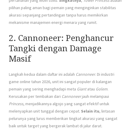
pertahanan yang lebih solid.
Singkatnya
,
Tower Princess
adalah
pilihan paling aman bagi pemain yang menginginkan stabilitas
akurasi sepanjang pertandingan tanpa harus memikirkan
mekanisme manajemen energi menara yang rumit.
2. Cannoneer: Penghancur
Tangki dengan Damage
Masif
Langkah kedua dalam daftar ini adalah
Cannoneer
. Di industri
game online tahun 2026, unit ini sangat populer di kalangan
pemain yang sering menghadapi meta
Giant
atau
Golem
.
Kerusakan per tembakan dari
Cannoneer
jauh melampaui
Princess
, menjadikannya algojo yang sangat efektif untuk
melenyapkan unit tunggal dengan cepat.
Selain itu
, lintasan
pelurunya yang lurus memberikan tingkat akurasi yang sangat
baik untuk target yang bergerak lambat di jalur darat.