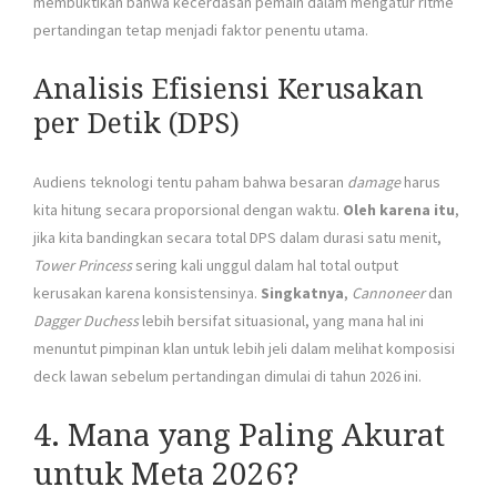
membuktikan bahwa kecerdasan pemain dalam mengatur ritme
pertandingan tetap menjadi faktor penentu utama.
Analisis Efisiensi Kerusakan
per Detik (DPS)
Audiens teknologi tentu paham bahwa besaran
damage
harus
kita hitung secara proporsional dengan waktu.
Oleh karena itu
,
jika kita bandingkan secara total DPS dalam durasi satu menit,
Tower Princess
sering kali unggul dalam hal total output
kerusakan karena konsistensinya.
Singkatnya
,
Cannoneer
dan
Dagger Duchess
lebih bersifat situasional, yang mana hal ini
menuntut pimpinan klan untuk lebih jeli dalam melihat komposisi
deck lawan sebelum pertandingan dimulai di tahun 2026 ini.
4. Mana yang Paling Akurat
untuk Meta 2026?